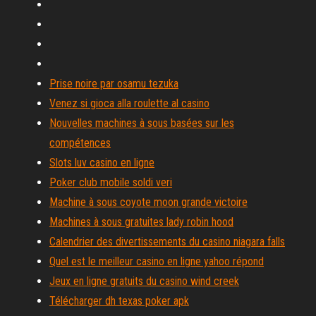
Prise noire par osamu tezuka
Venez si gioca alla roulette al casino
Nouvelles machines à sous basées sur les
compétences
Slots luv casino en ligne
Poker club mobile soldi veri
Machine à sous coyote moon grande victoire
Machines à sous gratuites lady robin hood
Calendrier des divertissements du casino niagara falls
Quel est le meilleur casino en ligne yahoo répond
Jeux en ligne gratuits du casino wind creek
Télécharger dh texas poker apk