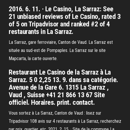
2016. 6. 11. · Le Casino, La Sarraz: See
21 unbiased reviews of Le Casino, rated 3
of 5 on Tripadvisor and ranked #2 of 4
restaurants in La Sarraz.
La Sarraz, gare ferroviaire, Canton de Vaud. La Sarraz est
située au sud-est de Pompaples. La Sarraz sur le site
Mapcarta, la carte ouverte.
Restaurant Le Casino de la Sarraz à La
Sarraz. 5 0 2,25 13. 9. dans sa catégorie.
Avenue de la Gare 6. 1315 La Sarraz ,
Vaud , Suisse +41 21 866 13 67 Site
officiel. Horaires. print. contact.
Vous sortez à La Sarraz, Canton de Vaud : lisez sur
Tripadvisor 108 avis sur 4 restaurants à La Sarraz, recherchez
par prix, quartier, etc. 2021. 2. 15. · Site de la commune La