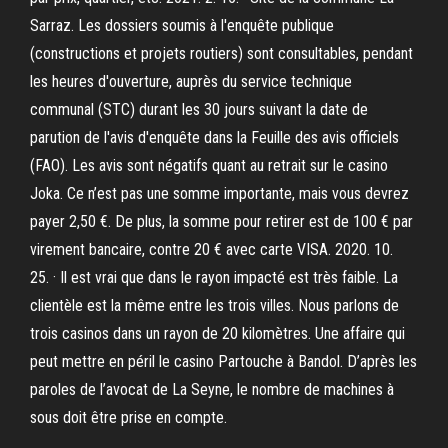
Sarraz. Les dossiers soumis à l'enquête publique
(constructions et projets routiers) sont consultables, pendant
les heures d'ouverture, auprès du service technique
communal (STC) durant les 30 jours suivant la date de
parution de l'avis d'enquête dans la Feuille des avis officiels
(FAO). Les avis sont négatifs quant au retrait sur le casino
Joka. Ce n’est pas une somme importante, mais vous devrez
payer 2,50 €. De plus, la somme pour retirer est de 100 € par
virement bancaire, contre 20 € avec carte VISA. 2020. 10.
25. · Il est vrai que dans le rayon impacté est très faible. La
clientèle est la même entre les trois villes. Nous parlons de
trois casinos dans un rayon de 20 kilomètres. Une affaire qui
peut mettre en péril le casino Partouche à Bandol. D’après les
paroles de l’avocat de La Seyne, le nombre de machines à
sous doit être prise en compte.