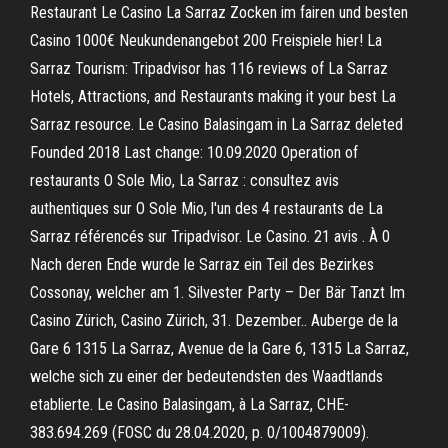
Restaurant Le Casino La Sarraz Zocken im fairen und besten
Casino 1000€ Neukundenangebot 200 Freispiele hier! La
Sarraz Tourism: Tripadvisor has 116 reviews of La Sarraz
Hotels, Attractions, and Restaurants making it your best La
Sarraz resource. Le Casino Balasingam in La Sarraz deleted
Founded 2018 Last change: 10.09.2020 Operation of
restaurants O Sole Mio, La Sarraz : consultez avis
authentiques sur O Sole Mio, l'un des 4 restaurants de La
Sarraz référencés sur Tripadvisor. Le Casino. 21 avis . À 0
Nach deren Ende wurde le Sarraz ein Teil des Bezirkes
Cossonay, welcher am 1. Silvester Party – Der Bär Tanzt Im
Casino Zürich, Casino Zürich, 31. Dezember.. Auberge de la
Gare 6 1315 La Sarraz, Avenue de la Gare 6, 1315 La Sarraz,
welche sich zu einer der bedeutendsten des Waadtlands
etablierte. Le Casino Balasingam, à La Sarraz, CHE-
383.694.269 (FOSC du 28.04.2020, p. 0/1004879009).