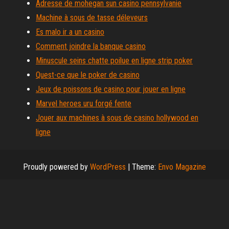
Adresse de mohegan sun casino pennsylvanie
Machine à sous de tasse déleveurs
Es malo ir a un casino
Comment joindre la banque casino
Minuscule seins chatte poilue en ligne strip poker
Quest-ce que le poker de casino
Jeux de poissons de casino pour jouer en ligne
Marvel heroes uru forgé fente
Jouer aux machines à sous de casino hollywood en
ligne
Proudly powered by
WordPress
|
Theme:
Envo Magazine