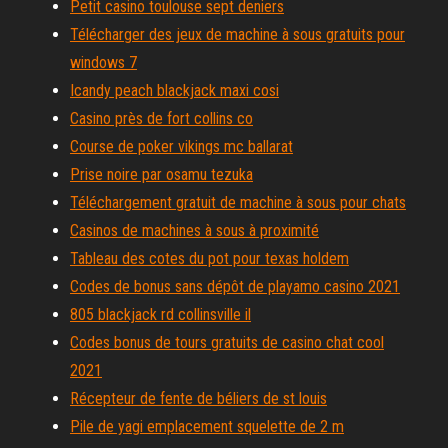
Petit casino toulouse sept deniers
Télécharger des jeux de machine à sous gratuits pour
windows 7
Icandy peach blackjack maxi cosi
Casino près de fort collins co
Course de poker vikings mc ballarat
Prise noire par osamu tezuka
Téléchargement gratuit de machine à sous pour chats
Casinos de machines à sous à proximité
Tableau des cotes du pot pour texas holdem
Codes de bonus sans dépôt de playamo casino 2021
805 blackjack rd collinsville il
Codes bonus de tours gratuits de casino chat cool
2021
Récepteur de fente de béliers de st louis
Pile de yagi emplacement squelette de 2 m