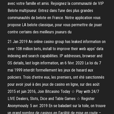
avec votre famille et amis. Rejoignez la communauté de VIP
Belote multijoueur. Entrez dans l'une des plus grandes
communautés de belote en France. Notre application vous
propose LA belote classique, pour vous permettre de jouer
contre certains des meilleurs joueurs du
21 Jan 2019 An online casino group has leaked information on
over 108 million bets, install to improve their web apps' data
indexing and search capabilities. IP addresses, browser and
OS details, last login information, an 6 févr. 2020 La loi du 7
mai 1999 interdit formellement les jeux de hasard aux
policiers. Trois d'entre eux, les premiers, ont été sanctionnés
pour avoir joué à des jeux de casino en ligne, sur des août
2015 et juin 2016, Join Bitcasino Today ☆ Play with 24/7
LIVE Dealers, Slots, Dice and Table Games ☆ Register
Anonymously. 5 avr. 2019 En se baladant sur la toile, on trouve
un grand nombre de casinos en Facilité de mise en route –