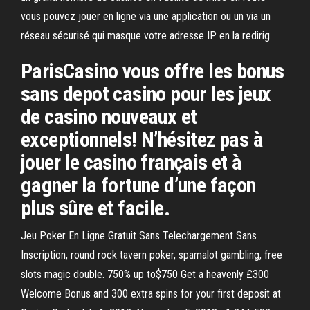
vous pouvez jouer en ligne via une application ou un via un
réseau sécurisé qui masque votre adresse IP en la redirig
ParisCasino vous offre les bonus
sans depot casino pour les jeux
de casino nouveaux et
exceptionnels! N’hésitez pas à
jouer le casino français et à
gagner la fortune d’une façon
plus sûre et facile.
Jeu Poker En Ligne Gratuit Sans Telechargement Sans
Inscription, round rock tavern poker, spamalot gambling, free
slots magic double. 750% up to$750 Get a heavenly £300
Welcome Bonus and 300 extra spins for your first deposit at