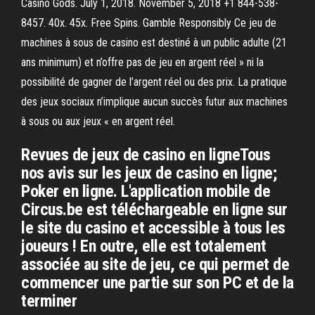
Casino Gods. July 1, 2018. November 5, 2018 +1 844-538-
8457. 40x. 45x. Free Spins. Gamble Responsibly Ce jeu de
machines à sous de casino est destiné à un public adulte (21
ans minimum) et n’offre pas de jeu en argent réel » ni la
possibilité de gagner de l’argent réel ou des prix. La pratique
des jeux sociaux n’implique aucun succès futur aux machines
à sous ou aux jeux « en argent réel.
Revues de jeux de casino en ligneTous
nos avis sur les jeux de casino en ligne;
Poker en ligne. L'application mobile de
Circus.be est téléchargeable en ligne sur
le site du casino et accessible à tous les
joueurs ! En outre, elle est totalement
associée au site de jeu, ce qui permet de
commencer une partie sur son PC et de la
terminer