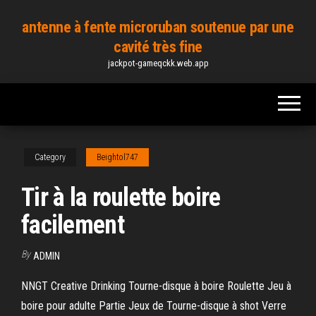
Skip
antenne à fente microruban soutenue par une
to
cavité très fine
the
jackpot-gameqckk.web.app
content
Category
Beightol747
Tir à la roulette boire
facilement
By
ADMIN
NNGT Creative Drinking Tourne-disque à boire Roulette Jeu à
boire pour adulte Partie Jeux de Tourne-disque à shot Verre